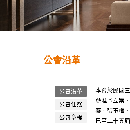
公會沿革
本會於民國三
公會沿革
號准予立案，
公會任務
泰、張玉梅、
公會章程
巳至二十五