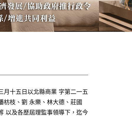
三月十五日以北縣商業 字第二一五
潘枋枝、劉 永樂、林大德、莊國
等 以及各歷屆理監事領導下，迄今