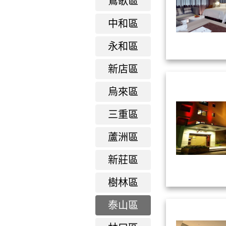
鶑歌區
中和區
永和區
新店區
烏來區
三重區
蘆洲區
新莊區
樹林區
泰山區