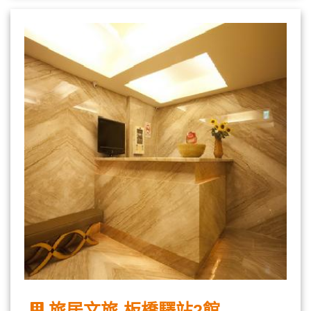
旅居文旅-板橋驛站2館