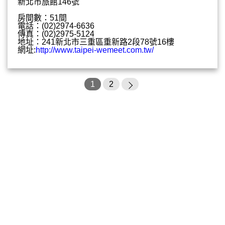
新北市旅館146號
房間數：51間
電話：(02)2974-6636
傳真：(02)2975-5124
地址：241新北市三重區重新路2段78號16樓
網址:
http://www.taipei-wemeet.com.tw/
1
2