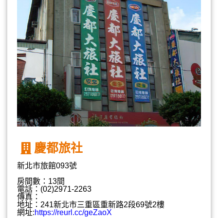
慶都旅社
新北市旅館093號
房間數：13間
電話：(02)2971-2263
傳真：
地址：241新北市三重區重新路2段69號2樓
網址:
https://reurl.cc/geZaoX