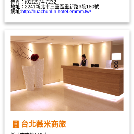
傳真：(02)2974-7232
地址：2241新北市三重區重新路3段180號
網址:
http://huachunlin-hotel.emmm.tw/
台北薇米商旅