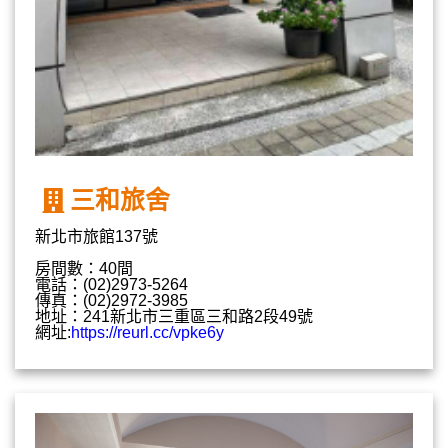
三和旅舍
新北市旅館137號
房間數：40間
電話：(02)2973-5264
傳真：(02)2972-3985
地址：241新北市三重區三和路2段49號
網址:
https://reurl.cc/vpke6y