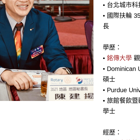
• 台北城市
• 國際扶輪 3
長
學歷：
• ​
銘傳大學
觀
• Dominican 
碩士
• Purdue U
• 旅館餐飲
學士
經歷：