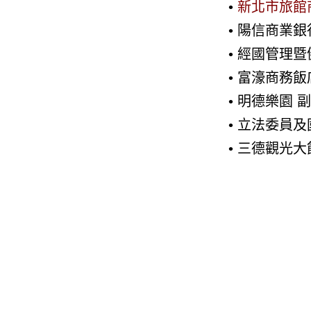
•
新北市旅館商
• 陽信商業銀
• 經國管理
• 富濠商務
• 明德樂園 
• 立法委員
• 三德觀光