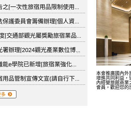
款工作之合理勞動條件薪資基準]一
告之[一次性旅宿用品限制使用對
照。
式]自114年1月1日起正式實
單位妥為宣傳溝通，請查照。
法保護委員會籌備辦理[個人資料
部分條文修正糙案預告公告一案。
)年度[交通部觀光屬獎勵旅宿業品
助要點之申請期限為本年12月15
照。
署辦理[2024觀光產業數位博覽
3年12月3-4日，檢送活動資訊，敬
會員參加，請查照。
職能e學院已新增[旅宿業強化個
維護]數位課程，請會員多加利
本會推廣國內外
宿用品管制宣傳文宣(請自行下
增進共同利益，
內經營旅館商業
會員，歡迎您的
更多