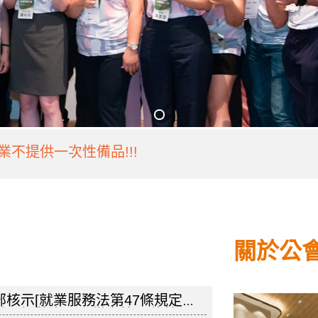
業不提供一次性備品!!!
業不提供一次性備品!!!
關於公
部核示[就業服務法第47條規定雇
辦理招募本國人從事第46條第1