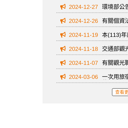
項第11
2024-12-27
環境部公
案，請查
象及實施方
施，請貴
2024-12-26
有關個資
保護法]
2024-11-19
本(113
質提升補
日，請查
2024-11-18
交通部觀光
會]於11
邀貴單位
2024-11-07
有關觀光
人料安全
用。
2024-03-06
一次用旅
載)
查看