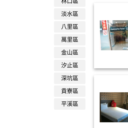
林口區
淡水區
八里區
萬里區
金山區
汐止區
深坑區
貢寮區
平溪區