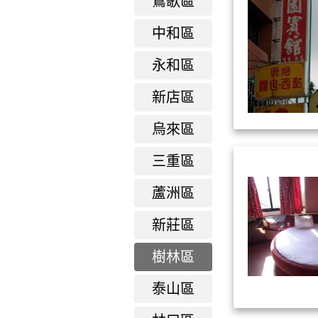
鶑歌區
中和區
永和區
新店區
烏來區
三重區
蘆洲區
新莊區
樹林區
泰山區